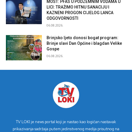
MOST: PFAS U PODZEMNIM VODAMA U
LICI: TRAŽIMO HITNU SANACIJU I
KAZNENI PROGON CIJELOG LANCA
ODGOVORNOSTI
06.08.2026.
Brinjsko ljeto donosi bogat program:
Brinje slavi Dan Općine i blagdan Velike
Gospe
06.08.2026.
TV LOKI je news portal koji je nastao kao logičan nastavak
prikazivanja sadržaja putem jedinstvenog medija prisutnog na