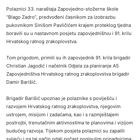
Polaznici 33. naraštaja Zapovjedno-stožerne škole
“Blago Zadro”, predvođeni časnikom za izobrazbu
pukovnikom Sinišom Pavličićem krajem proteklog tjedna
boravili su u nastavnom posjetu zapovjedništvu i 91. krilu
Hrvatskog ratnog zrakoplovstva.
Tom prigodom, primili su ih zapovjednik 91. krila brigadir
Christian Jagodić i načelnik Odjela za planiranje A5
Zapovjedništva Hrvatskog ratnog zrakoplovstva brigadir
Damir Barišić.
Brigadir Barišić upoznao je polaznike s poviješću i
razvojem Hrvatskog ratnog zrakoplovstva, njegovim
ustrojem, misijom i zadaćama, kao i s razmještajem
postrojbi, trenutačnim aktivnostima te planovima i vizijom
budućeg razvoja. Tijekom posjeta polaznici su zapalili
svijeću i na taj način odali počast poginulim pripadnicima