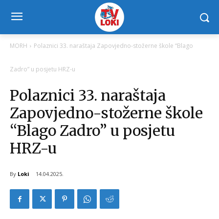
MORH
Polaznici 33. naraštaja Zapovjedno-stožerne škole “Blago
Zadro” u posjetu HRZ-u
Polaznici 33. naraštaja
Zapovjedno-stožerne škole
“Blago Zadro” u posjetu
HRZ-u
By
Loki
14.04.2025.