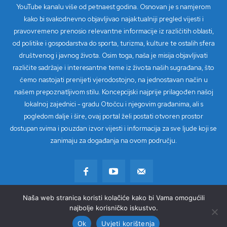
YouTube kanalu više od petnaest godina. Osnovan je s namjerom
kako bi svakodnevno objavljivao najaktualniji pregled vijesti i
pravovremeno prenosio relevantne informacije iz različitih oblasti,
od politike i gospodarstva do sporta, turizma, kulture te ostalih sfera
društvenog i javnog života. Osim toga, naša je misija objavljivati
različite sadržaje i interesantne teme iz života naših sugrađana, što
ćemo nastojati prenijeti vjerodostojno, na jednostavan način u
našem prepoznatljivom stilu. Koncepcijski najprije prilagođen našoj
lokalnoj zajednici - gradu Otočcu i njegovim građanima, ali s
pogledom dalje i šire, ovaj portal želi postati otvoren prostor
dostupan svima i pouzdan izvor vijesti i informacija za sve ljude koji se
zanimaju za događanja na ovom području.
Naša web stranica koristi kolačiće kako bi Vama omogućili
© Copyright 2023 - TV Loki
najbolje korisničko iskustvo.
Ok
Uvjeti korištenja
Kontakt
Impressum
Uvjeti korištenja