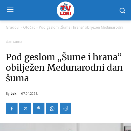
Gradovi
Otočac
Pod geslom „Šume i hrana“ obilježen Međunarodni
dan šuma
Pod geslom „Šume i hrana“
obilježen Međunarodni dan
šuma
By
Loki
07.04.2025.