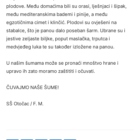
plodove. Među domaćima bili su orasi, lješnjaci i šipak,
među mediteranskima bademi i pinije, a među
egzotičnima cimet i klinčić. Plodovi su ovješeni na
stabalce, što je panou dalo poseban šarm. Ubrane su i
jestive zeljaste biljke, poput maslačka, trputca i
medvjeđeg luka te su također izložene na panou.
U našim šumama može se pronaći mnoštvo hrane i
upravo ih zato moramo zaštititi i očuvati.
ČUVAJMO NAŠE ŠUME!
SŠ Otočac / F. M.