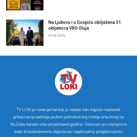
Na Ljubovu i u Gospiću obilježena 31.
obljetnica VRO Oluja
06.08.2026.
TV LOKI je news portal koji je nastao kao logičan nastavak
prikazivanja sadržaja putem jedinstvenog medija prisutnog na
YouTube kanalu više od petnaest godina. Osnovan je s namjerom
kako bi svakodnevno objavljivao najaktualniji pregled vijesti i