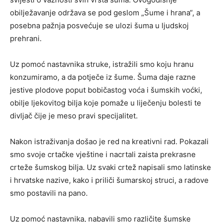
obilježavanje održava se pod geslom „Šume i hrana“, a
posebna pažnja posvećuje se ulozi šuma u ljudskoj
prehrani.
Uz pomoć nastavnika struke, istražili smo koju hranu
konzumiramo, a da potječe iz šume. Šuma daje razne
jestive plodove poput bobičastog voća i šumskih voćki,
obilje ljekovitog bilja koje pomaže u liječenju bolesti te
divljač čije je meso pravi specijalitet.
Nakon istraživanja došao je red na kreativni rad. Pokazali
smo svoje crtačke vještine i nacrtali zaista prekrasne
crteže šumskog bilja. Uz svaki crtež napisali smo latinske
i hrvatske nazive, kako i priliči šumarskoj struci, a radove
smo postavili na pano.
Uz pomoć nastavnika, nabavili smo različite šumske