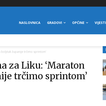
NASLOVNICA
GRADOVI
OPĆINE
VIJESTI
 boljitak županije trčimo sprintom’
a za Liku: ‘Maraton
nije trčimo sprintom’