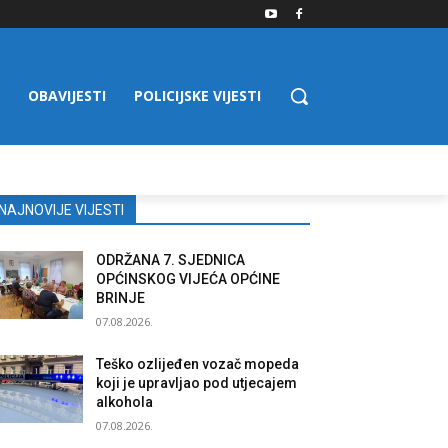
OBAVIJESTI
POLICIJSKE VIJESTI
NAJNOVIJE VIJESTI
ODRŽANA 7. SJEDNICA
OPĆINSKOG VIJEĆA OPĆINE
BRINJE
07.08.2026.
Teško ozlijeđen vozač mopeda
koji je upravljao pod utjecajem
alkohola
07.08.2026.