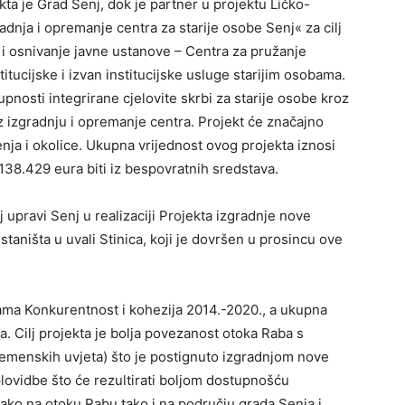
jekta je Grad Senj, dok je partner u projektu Ličko-
dnja i opremanje centra za starije osobe Senj« za cilj
 i osnivanje javne ustanove – Centra za pružanje
titucijske i izvan institucijske usluge starijim osobama.
upnosti integrirane cjelovite skrbi za starije osobe kroz
oz izgradnju i opremanje centra. Projekt će značajno
 Senja i okolice. Ukupna vrijednost ovog projekta iznosi
138.429 eura biti iz bespovratnih sredstava.
 upravi Senj u realizaciji Projekta izgradnje nove
taništa u uvali Stinica, koji je dovršen u prosincu ove
rama Konkurentnost i kohezija 2014.-2020., a ukupna
a. Cilj projekta je bolja povezanost otoka Raba s
emenskih uvjeta) što je postignuto izgradnjom nove
lovidbe što će rezultirati boljom dostupnošću
kako na otoku Rabu tako i na području grada Senja i