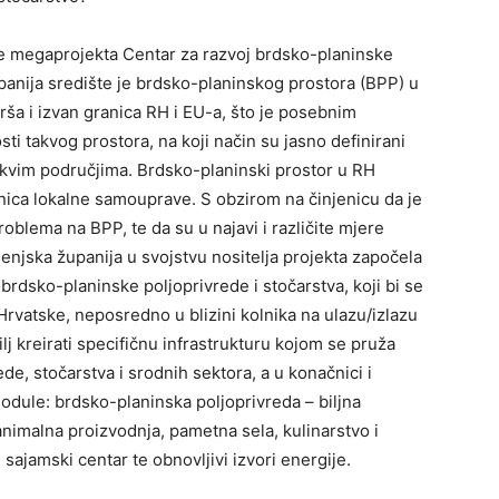
me megaprojekta Centar za razvoj brdsko-planinske
upanija središte je brdsko-planinskog prostora (BPP) u
rša i izvan granica RH i EU-a, što je posebnim
i takvog prostora, na koji način su jasno definirani
takvim područjima. Brdsko-planinski prostor u RH
inica lokalne samouprave. S obzirom na činjenicu da je
blema na BPP, te da su u najavi i različite mjere
njska županija u svojstvu nositelja projekta započela
brdsko-planinske poljoprivrede i stočarstva, koji bi se
Hrvatske, neposredno u blizini kolnika na ulazu/izlazu
lj kreirati specifičnu infrastrukturu kojom se pruža
ede, stočarstva i srodnih sektora, a u konačnici i
odule: brdsko-planinska poljoprivreda – biljna
nimalna proizvodnja, pametna sela, kulinarstvo i
 sajamski centar te obnovljivi izvori energije.