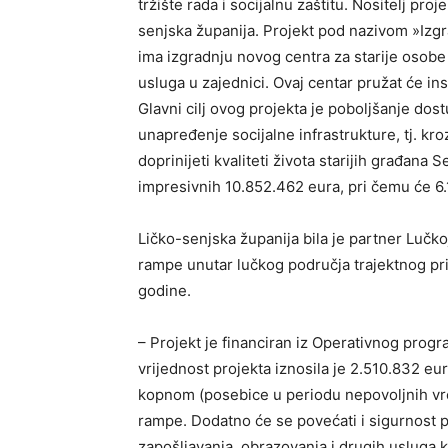
tržište rada i socijalnu zaštitu. Nositelj pro
senjska županija. Projekt pod nazivom »Izgra
ima izgradnju novog centra za starije osobe
usluga u zajednici. Ovaj centar pružat će ins
Glavni cilj ovog projekta je poboljšanje dost
unapređenje socijalne infrastrukture, tj. kr
doprinijeti kvaliteti života starijih građana
impresivnih 10.852.462 eura, pri čemu će 6.
Ličko-senjska županija bila je partner Lučkoj
rampe unutar lučkog područja trajektnog pris
godine.
– Projekt je financiran iz Operativnog prog
vrijednost projekta iznosila je 2.510.832 eur
kopnom (posebice u periodu nepovoljnih vr
rampe. Dodatno će se povećati i sigurnost p
zapošljavanja, obrazovanja i drugih usluga 