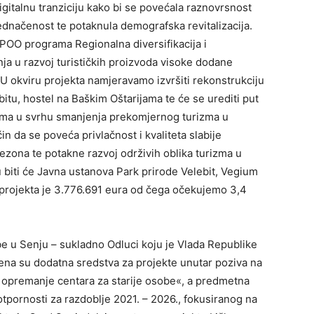
digitalnu tranziciju kako bi se povećala raznovrsnost
ednačenost te potaknula demografska revitalizacija.
 NPOO programa Regionalna diversifikacija i
nja u razvoj turističkih proizvoda visoke dodane
 U okviru projekta namjeravamo izvršiti rekonstrukciju
tu, hostel na Baškim Oštarijama te će se urediti put
jima u svrhu smanjenja prekomjernog turizma u
in da se poveća privlačnost i kvaliteta slabije
i sezona te potakne razvoj održivih oblika turizma u
u biti će Javna ustanova Park prirode Velebit, Vegium
 projekta je 3.776.691 eura od čega očekujemo 3,4
be u Senju – sukladno Odluci koju je Vlada Republike
ena su dodatna sredstva za projekte unutar poziva na
i opremanje centara za starije osobe«, a predmetna
otpornosti za razdoblje 2021. – 2026., fokusiranog na