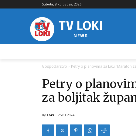
Subota, 8 kolovoza, 2026
TV LOKI
NEWS
Gospodarstvo
Petry o planovima za Liku: ‘Maraton za
Petry o planovim
za boljitak župa
By
Loki
25.01.2024.