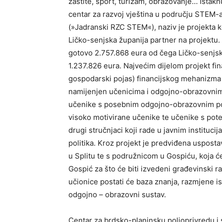
zaštite, sport, turizam, obrazovanje… Istak
centar za razvoj vještina u području STEM-a
(»Jadranski RZC STEM«), naziv je projekta ko
Ličko-senjska županija partner na projektu.
gotovo 2.757.868 eura od čega Ličko-senjsk
1.237.826 eura. Najvećim dijelom projekt fi
gospodarski pojas) financijskog mehanizma z
namijenjen učenicima i odgojno-obrazovnim
učenike s posebnim odgojno-obrazovnim potr
visoko motivirane učenike te učenike s pote
drugi stručnjaci koji rade u javnim institu
politika. Kroz projekt je predviđena uspost
u Splitu te s podružnicom u Gospiću, koja ć
Gospić za što će biti izvedeni građevinski 
učionice postati će baza znanja, razmjene i
odgojno – obrazovni sustav.
Centar za brdsko-planinsku poljoprivredu i 