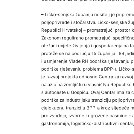
– Ličko-senjska županija nositelj je pripre
poljoprivrede i stočarstva. Ličko-senjska ž
Republici Hrvatskoj – promatrajući prostor k
Zakonom regulirano promatrajući specifičnost
otežani uvjete življenja i gospodarenja na 
proteže se na području 15 županija i 89 jed
i usmjerenje Vlade RH podrška rješavanju pro
podrške rješavanju problema BPP-u Ličko-se
je razvoj projekta odnosno Centra za razvoj 
nalazio na zemljištu u vlasništvu Republike 
s autoceste u Gospiću. Ovaj Centar ima za ci
podrška za industrijsku tranziciju poljoprivr
cjelokupnu tranziciju BPP-a kroz sljedeće m
proizvodnja, izvorne i ugrožene pasmine – a
gastronomija, logističko-distributivni centar,