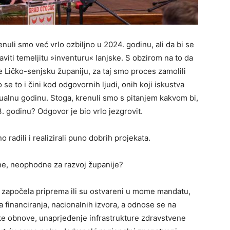
nuli smo već vrlo ozbiljno u 2024. godinu, ali da bi se
raviti temeljitu »inventuru« lanjske. S obzirom na to da
le Ličko-senjsku županiju, za taj smo proces zamolili
se to i čini kod odgovornih ljudi, onih koji iskustva
ktualnu godinu. Stoga, krenuli smo s pitanjem kakvom bi,
 godinu? Odgovor je bio vrlo jezgrovit.
radili i realizirali puno dobrih projekata.
alne, neophodne za razvoj županije?
 je započela priprema ili su ostvareni u mome mandatu,
a financiranja, nacionalnih izvora, a odnose se na
ske obnove, unaprjeđenje infrastrukture zdravstvene