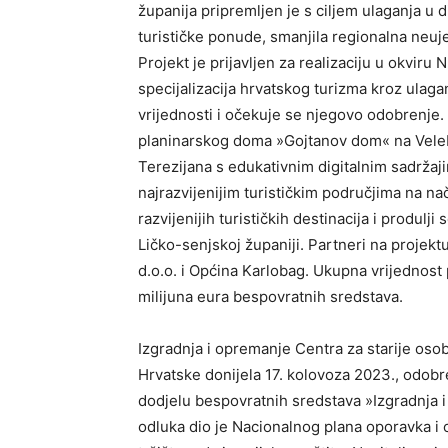
županija pripremljen je s ciljem ulaganja u 
turističke ponude, smanjila regionalna neuj
Projekt je prijavljen za realizaciju u okviru
specijalizacija hrvatskog turizma kroz ulaga
vrijednosti i očekuje se njegovo odobrenje.
planinarskog doma »Gojtanov dom« na Velebi
Terezijana s edukativnim digitalnim sadrža
najrazvijenijim turističkim područjima na nač
razvijenijih turističkih destinacija i produlj
Ličko-senjskoj županiji. Partneri na projekt
d.o.o. i Općina Karlobag. Ukupna vrijednost
milijuna eura bespovratnih sredstava.
Izgradnja i opremanje Centra za starije oso
Hrvatske donijela 17. kolovoza 2023., odobr
dodjelu bespovratnih sredstava »Izgradnja 
odluka dio je Nacionalnog plana oporavka i 