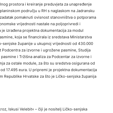
ralnog prostora i kreiranje preduvjeta za unapređenje
-planinskom području u RH s naglaskom na Jadransku
i zadatak pomaknuti ovisnost stanovništva o potporama
konomske vrijednosti nastale na poljoprivredi i
a je izrađena projektna dokumentacija za modul
mine, koja se financirala iz sredstava Ministarstva
ko-senjske županije u ukupnoj vrijednosti od 430.000
kt Podcentra za izvorne i ugrožene pasmine, Studija
 pasmine i Tržišna analiza za Podcentar za izvorne i
nja za ostale module, za što su sredstva osigurana od
i od 17.495 eura. U pripremi je projektna dokumentacija
m Republike Hrvatske za što je Ličko-senjska županija
kroz, Iskusi Velebit« – čiji je nositelj Ličko-senjska