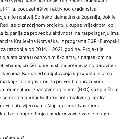
nut ću samo neke: Jadranski regionalni znanstveni
, IKT-a, poduzetništva i aktivnog građanstva
jem je nositelj Splitsko-dalmatinska županija, dok je
 Radi se o značajnom projektu ukupne vrijednosti od
a županija za provedbu aktivnosti na raspolaganju ima
nancira Kraljevina Norveška, iz programa EGP (Europski
a razdoblje od 2014. – 2021. godine. Projekt je
 djelatnicima u osnovnim školama, s naglaskom na
ebama, pri čemu se misli na potencijalno darovite i
škoćama. Koristi od sudjelovanja u projektu imat će i
cijama koje su odgovorne za provedbu obrazovnih
ava regionalnog znanstvenog centra (RZC) sa sjedištem
e se urediti unutar Kulturno informativnog centra
radovi, nabavljen namještaj i oprema. Navedene
skustva, unaprjeđenja i modernizacije za cjelokupni
stočarstvo?