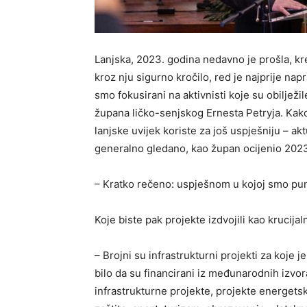
Lanjska, 2023. godina nedavno je prošla, kre
kroz nju sigurno kročilo, red je najprije nap
smo fokusirani na aktivnisti koje su obilježi
župana ličko-senjskog Ernesta Petryja. Kako 
lanjske uvijek koriste za još uspješniju – a
generalno gledano, kao župan ocijenio 2023.
– Kratko rečeno: uspješnom u kojoj smo puno 
Koje biste pak projekte izdvojili kao krucij
– Brojni su infrastrukturni projekti za koje
bilo da su financirani iz međunarodnih izvor
infrastrukturne projekte, projekte energet