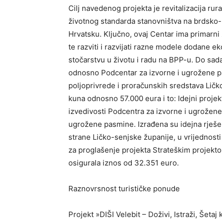
Cilj navedenog projekta je revitalizacija ru
životnog standarda stanovništva na brdsko
Hrvatsku. Ključno, ovaj Centar ima primarn
te razviti i razvijati razne modele dodane e
stočarstvu u životu i radu na BPP-u. Do sad
odnosno Podcentar za izvorne i ugrožene pas
poljoprivrede i proračunskih sredstava Lič
kuna odnosno 57.000 eura i to: Idejni proje
izvedivosti Podcentra za izvorne i ugrožene
ugrožene pasmine. Izrađena su idejna rješe
strane Ličko-senjske županije, u vrijednost
za proglašenje projekta Strateškim projekto
osigurala iznos od 32.351 euro.
Raznovrsnost turističke ponude
Projekt »DIŠI Velebit – Doživi, Istraži, Šetaj 